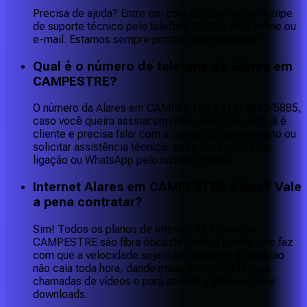
Precisa de ajuda? Entre em contato com nossa equipe
de suporte técnico pelo telefone 10600, chat online ou
e-mail. Estamos sempre prontos para te ajudar!
Qual é o número de telefone da Alares em
CAMPESTRE?
O número da Alares em CAMPESTRE é (19) 4042-5885,
caso você queira assinar um novo plano. Se você já é
cliente e precisa falar com a central de atendimento ou
solicitar assistência técnica, entre em contato por
ligação ou WhatsApp pelo número 10600.
Internet Alares em CAMPESTRE é boa? Vale
a pena contratar?
Sim! Todos os planos de Internet da Alares em
CAMPESTRE são fibra ótica de ponta a ponta, isso faz
com que a velocidade seja mais estável e a conexão
não caia toda hora, dando maior estabilidade para
chamadas de vídeos e para assistir a filmes e fazer
downloads.