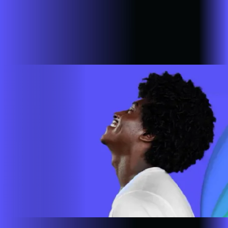
ALARES INTERNET FIBRA
Estamos em mais de 100 cidades em 6 estados do Brasil,
com a missão de empoderar as pessoas para que possam ir
cada vez mais longe. A nossa ultra banda larga está presente
em mais de 500.000 lares e empresas em todo o país.