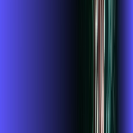
Wi-fi 6
McAfee
Assinaturas inclusas:
mcafee
wifi6
*Confira as condições dessa oferta +
de
R$ 124,99
/mês
por:
R$
119
,
99
/MÊS