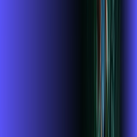
Assista filmes e séries em 4k sem interrupções