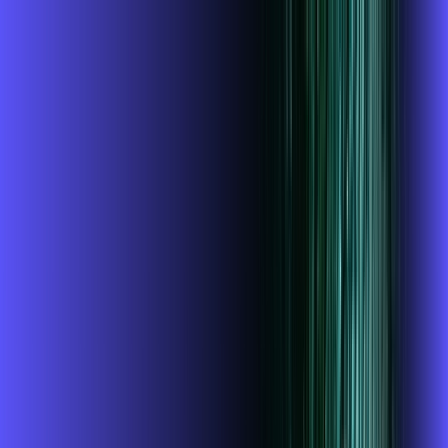
Você
Empresa
MG - CAMPESTRE
|
Área do cliente
Contratar pelo
WhatsApp
Chat On-line
Assine Internet Fibra Alares em
CAMPESTRE – Planos Imperdíveis,
Ultra Velocidade e Estabilidade
MELHOR OFERTA