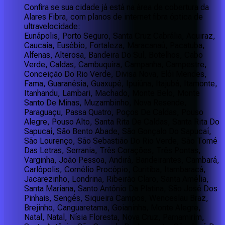
Confira se sua cidade já está na área de cobertura da
Alares Fibra, com planos de internet fibra óptica de
ultravelocidade:
Eunápolis, Porto Seguro, Santa Cruz Cabrália, Aquiraz,
Caucaia, Eusébio, Fortaleza, Maracanaú, Pacatuba,
Alfenas, Alterosa, Bandeira Do Sul, Botelhos, Cabo
Verde, Caldas, Cambuquira, Campanha, Campestre,
Conceição Do Rio Verde, Divisa Nova, Elói Mendes,
Fama, Guaranésia, Guaxupé, Ipuiúna, Itajubá, Itamonte,
Itanhandu, Lambari, Machado, Monte Belo, Monte
Santo De Minas, Muzambinho, Nova Resende,
Paraguaçu, Passa Quatro, Poços De Caldas, Pouso
Alegre, Pouso Alto, Santa Rita De Caldas, Santa Rita Do
Sapucaí, São Bento Abade, São Gonçalo Do Sapucaí,
São Lourenço, São Sebastião Do Rio Verde, São Tomé
Das Letras, Serrania, Três Corações, Três Pontas,
Varginha, João Pessoa, Andirá, Bandeirantes, Cambará,
Carlópolis, Cornélio Procópio, Curitiba, Itambaracá,
Jacarezinho, Londrina, Ribeirão Claro, Santa Amélia,
Santa Mariana, Santo Antônio Da Platina, São José Dos
Pinhais, Sengés, Siqueira Campos, Wenceslau Braz,
Brejinho, Canguaretama, Goianinha, Monte Alegre,
Natal, Natal, Nísia Floresta, Nova Cruz, Parnamirim,