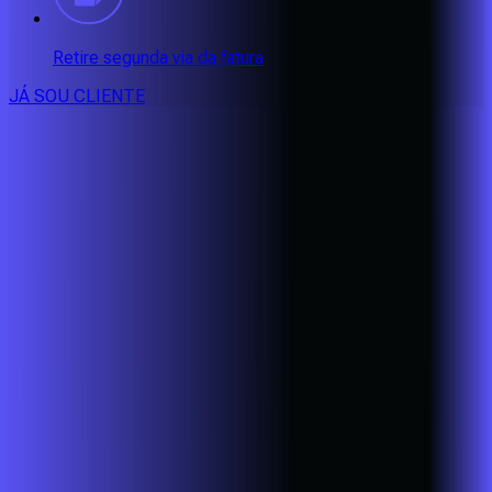
Retire segunda via da fatura
JÁ SOU CLIENTE
CONSULTE RÁPIDO AS
CIDADES
ATENDIDAS
Clique em sua cidade abaixo e confira as melhores ofertas de
internet fibra da
Alares
BA - EUNÁPOLIS
BA - PORTO SEGURO
BA - SANTA CRUZ
CABRÁLIA
CE - AQUIRAZ
CE - CAUCAIA
CE - EUSÉBIO
CE -
FORTALEZA
CE - MARACANAÚ
CE - PACATUBA
MG -
ALFENAS
MG - ALTEROSA
MG - BANDEIRA DO SUL
MG -
BOTELHOS
MG - CABO VERDE
MG - CALDAS
MG -
CAMBUQUIRA
MG - CAMPANHA
MG - CAMPESTRE
MG -
CONCEIÇÃO DO RIO VERDE
MG - DIVISA NOVA
MG - ELÓI
MENDES
MG - FAMA
MG - GUARANÉSIA
MG - GUAXUPÉ
MG -
IPUIÚNA
MG - ITAJUBÁ
MG - ITAMONTE
MG -
ITANHANDU
MG - LAMBARI
MG - MACHADO
MG - MONTE
BELO
MG - MONTE SANTO DE MINAS
MG -