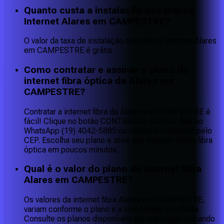
Quanto custa a instalação dos planos
Internet Alares em CAMPESTRE?
O valor da taxa de instalação dos planos Internet Alares
em CAMPESTRE é grátis.
Como contratar e assinar o plano de
internet fibra óptica da Alares em
CAMPESTRE?
Contratar a internet fibra da Alares em CAMPESTRE é
fácil! Clique no botão CONTRATAR AGORA, fale no
WhatsApp (19) 4042-5885 ou consulte cobertura pelo
CEP. Escolha seu plano e ative sua internet 100% fibra
óptica em poucos minutos.
Qual é o valor do plano de internet fibra
Alares em CAMPESTRE?
Os valores da internet fibra Alares em CAMPESTRE,
variam conforme o plano e a velocidade escolhida.
Consulte os planos disponíveis em sua região clicando