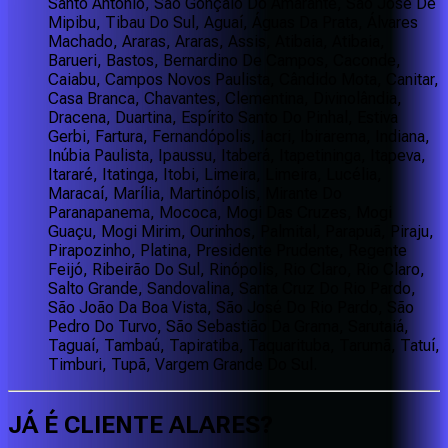
Santo Antônio, São Gonçalo Do Amarante, São José De
Mipibu, Tibau Do Sul, Aguaí, Águas Da Prata, Álvares
Machado, Araras, Araras, Assis, Atibaia, Atibaia,
Barueri, Bastos, Bernardino De Campos, Caconde,
Caiabu, Campos Novos Paulista, Cândido Mota, Canitar,
Casa Branca, Chavantes, Clementina, Divinolândia,
Dracena, Duartina, Espírito Santo Do Pinhal, Estiva
Gerbi, Fartura, Fernandópolis, Iacri, Ibirarema, Indiana,
Inúbia Paulista, Ipaussu, Itaberá, Itapetininga, Itapeva,
Itararé, Itatinga, Itobi, Limeira, Limeira, Lucélia,
Maracaí, Marília, Martinópolis, Mirante Do
Paranapanema, Mococa, Mogi Das Cruzes, Mogi
Guaçu, Mogi Mirim, Ourinhos, Palmital, Parapuã, Piraju,
Pirapozinho, Platina, Presidente Prudente, Regente
Feijó, Ribeirão Do Sul, Rinópolis, Rio Claro, Rio Claro,
Salto Grande, Sandovalina, Santa Cruz Do Rio Pardo,
São João Da Boa Vista, São José Do Rio Pardo, São
Pedro Do Turvo, São Sebastião Da Grama, Sarutaiá,
Taguaí, Tambaú, Tapiratiba, Taquarituba, Tarumã, Tatuí,
Timburi, Tupã, Vargem Grande Do Sul.
JÁ É CLIENTE
ALARES
?