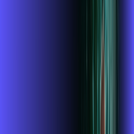
700 MEGA
INTERNET
Benefícios:
Wi-fi 6
McAfee
Assinaturas inclusas:
mcafee
wifi6
*Confira as condições dessa oferta +
de
R$ 104,99
/mês