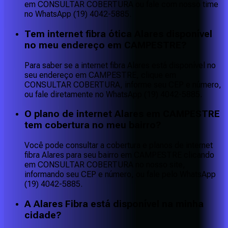
em CONSULTAR COBERTURA ou fale com nosso time
no WhatsApp (19) 4042-5885.
Tem internet fibra ótica Alares disponível
no meu endereço em CAMPESTRE?
Para saber se a internet fibra Alares está disponível no
seu endereço em CAMPESTRE, clique em
CONSULTAR COBERTURA, informe seu CEP e número,
ou fale diretamente no WhatsApp (19) 4042-5885.
O plano de internet Alares em CAMPESTRE
tem cobertura no meu bairro?
Você pode consultar a cobertura e planos de internet
fibra Alares para seu bairro em CAMPESTRE clicando
em CONSULTAR COBERTURA no nosso site,
informando seu CEP e número, ou fale pelo WhatsApp
(19) 4042-5885.
A Alares Fibra está disponível na minha
cidade?