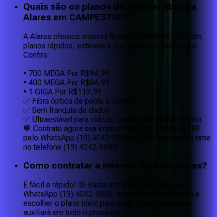
Quais são os planos de internet fibra da
Alares em CAMPESTRE?
A Alares oferece internet fibra em CAMPESTRE com
planos rápidos, estáveis e que cabem no seu bolso.
Confira:
• 700 MEGA Por R$94,99
• 400 MEGA Por R$84,99
• 1 GIGA Por R$119,99
✅ Fibra óptica de ponta a ponta
✅ Sem franquia de dados
✅ Ultraestável para vídeos, games e trabalho remoto
💬 Contrate agora sua internet fibra em CAMPESTRE
pelo WhatsApp (19) 4042-5885 ou fale com nosso time
no telefone (19) 4042-5885!
Como contratar a internet fibra da Alares?
É fácil e rápido! 🤩 Basta entrar em contato pelo
WhatsApp (19) 4042-5885, informar seu endereço e
escolher o plano ideal para você. Nossa equipe te
auxiliará em todo o processo.