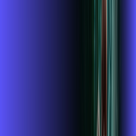
por:
R$
94
,
99
/MÊS
Contratar Agora
Contratar Agora
400 MEGA
INTERNET
Benefícios:
Wi-fi 6
McAfee
Assinaturas inclusas:
mcafee