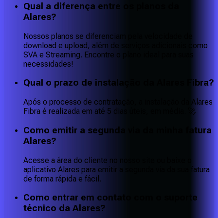
Qual a diferença entre os planos da
Alares?
Nossos planos se diferenciam pela velocidade de
download e upload, além de serviços adicionais como
SVA e Streaming. Encontre o plano ideal para suas
necessidades!
Qual o prazo de instalação da Alares Fibra?
Após o processo de contratação, a instalação da Alares
Fibra é realizada em até 5 dias úteis, em média. 🚀
Como emitir a segunda via da minha fatura
Alares?
Acesse a área do cliente no nosso site ou baixe o
aplicativo Alares para emitir a segunda via da sua fatura
de forma rápida e fácil.
Como entrar em contato com o suporte
técnico da Alares?