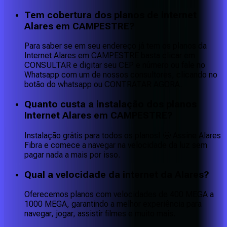
Tem cobertura dos planos de internet
Alares em CAMPESTRE?
Para saber se em seu endereço já tem os planos da
Internet Alares em CAMPESTRE basta clicar em
CONSULTAR e digitar seu CEP e número ou fale no
Whatsapp com um de nossos consultores, clicando no
botão do whatsapp ou CONTRATAR AGORA.
Quanto custa a instalação dos planos
Internet Alares em CAMPESTRE?
Instalação grátis para todos os planos! 🤩 Assine Alares
Fibra e comece a navegar na velocidade da luz sem
pagar nada a mais por isso.
Qual a velocidade da internet da Alares?
Oferecemos planos com velocidades de 400 MEGA a
1000 MEGA, garantindo a melhor experiência para
navegar, jogar, assistir filmes e muito mais.