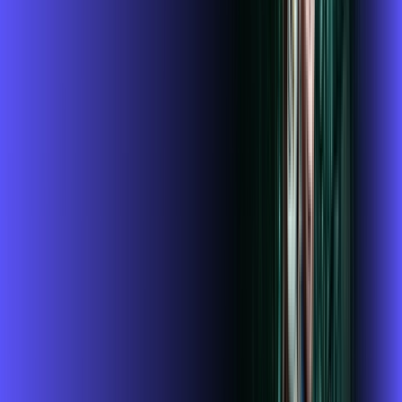
Contratar Agora
Contratar Agora
OS MELHORES APPS INCLUSOS NO
SEU
PLANO DE INTERNET
mcafee
wifi6
Assine Internet Fibra Alares em
CAMPESTRE
A internet da Alares em CAMPESTRE é muito rápida para
você navegar, assistir a vídeos, ver seus shows preferidos,
ouvir músicas e levar a sua experiência de jogo online a outro
nível. Clique em CONTRATAR AGORA, ou fale com um de
nossos consultores via WhatsApp, e mude de vez para a
Alares Internet Banda Larga.