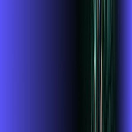
Wi-fi de alta performance para curtir e compartilhar à vontade