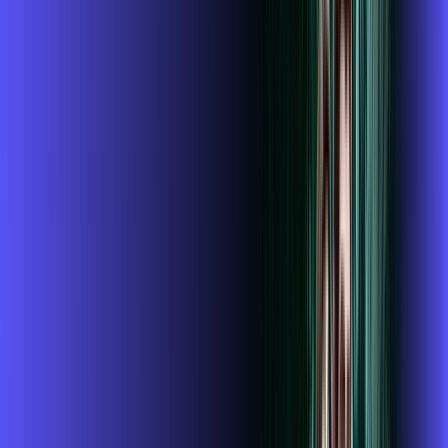
wifi6
*Confira as condições dessa oferta +
de
R$ 94,99
/mês
por:
R$
84
,
99
/MÊS
Contratar Agora
Contratar Agora
1 GIGA
INTERNET
Benefícios: