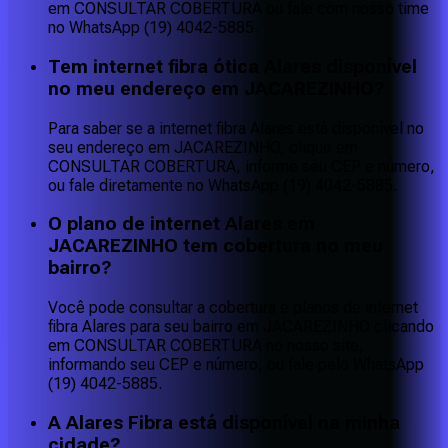
em CONSULTAR COBERTURA ou fale com nosso time
no WhatsApp (19) 4042-5885.
Tem internet fibra ótica Alares disponível
no meu endereço em JACAREZINHO?
Para saber se a internet fibra Alares está disponível no
seu endereço em JACAREZINHO, clique em
CONSULTAR COBERTURA, informe seu CEP e número,
ou fale diretamente no WhatsApp (19) 4042-5885.
O plano de internet Alares em
JACAREZINHO tem cobertura no meu
bairro?
Você pode consultar a cobertura e planos de internet
fibra Alares para seu bairro em JACAREZINHO clicando
em CONSULTAR COBERTURA no nosso site,
informando seu CEP e número, ou fale pelo WhatsApp
(19) 4042-5885.
A Alares Fibra está disponível na minha
cidade?