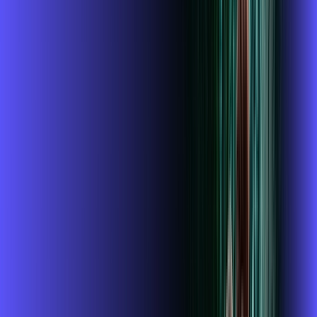
por:
R$
94
,
99
/MÊS
Contratar Agora
Contratar Agora
400 MEGA
INTERNET
Benefícios:
Wi-fi 6
McAfee
Assinaturas inclusas:
mcafee