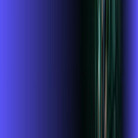
Wi-fi de alta performance para curtir e compartilhar à vontade