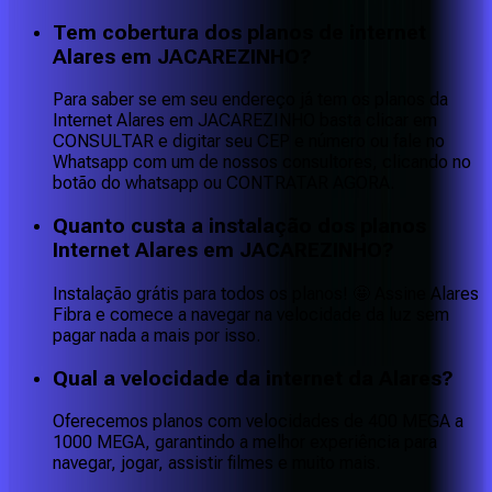
Tem cobertura dos planos de internet
Alares em JACAREZINHO?
Para saber se em seu endereço já tem os planos da
Internet Alares em JACAREZINHO basta clicar em
CONSULTAR e digitar seu CEP e número ou fale no
Whatsapp com um de nossos consultores, clicando no
botão do whatsapp ou CONTRATAR AGORA.
Quanto custa a instalação dos planos
Internet Alares em JACAREZINHO?
Instalação grátis para todos os planos! 🤩 Assine Alares
Fibra e comece a navegar na velocidade da luz sem
pagar nada a mais por isso.
Qual a velocidade da internet da Alares?
Oferecemos planos com velocidades de 400 MEGA a
1000 MEGA, garantindo a melhor experiência para
navegar, jogar, assistir filmes e muito mais.