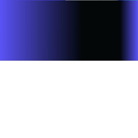
Site desenvolvido e publicado por PSP Intermediação De
Serviços LTDA I 17.082.481/0001-24. Parceiro autorizado
ALARES. Uso da marca regulamentado. Todos os direitos
reservados.