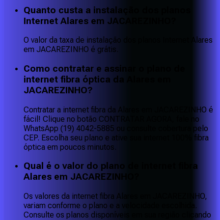
Quanto custa a instalação dos planos
Internet Alares em JACAREZINHO?
O valor da taxa de instalação dos planos Internet Alares
em JACAREZINHO é grátis.
Como contratar e assinar o plano de
internet fibra óptica da Alares em
JACAREZINHO?
Contratar a internet fibra da Alares em JACAREZINHO é
fácil! Clique no botão CONTRATAR AGORA, fale no
WhatsApp (19) 4042-5885 ou consulte cobertura pelo
CEP. Escolha seu plano e ative sua internet 100% fibra
óptica em poucos minutos.
Qual é o valor do plano de internet fibra
Alares em JACAREZINHO?
Os valores da internet fibra Alares em JACAREZINHO,
variam conforme o plano e a velocidade escolhida.
Consulte os planos disponíveis em sua região clicando