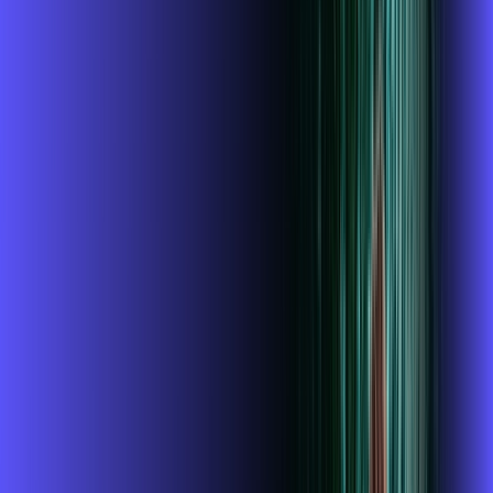
700 MEGA
INTERNET
Benefícios:
Wi-fi 6
McAfee
Assinaturas inclusas:
mcafee
wifi6
*Confira as condições dessa oferta +
de
R$ 104,99
/mês