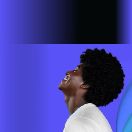
ALARES INTERNET FIBRA
Estamos em mais de 100 cidades em 6 estados do Brasil,
com a missão de empoderar as pessoas para que possam ir
cada vez mais longe. A nossa ultra banda larga está presente
em mais de 500.000 lares e empresas em todo o país.