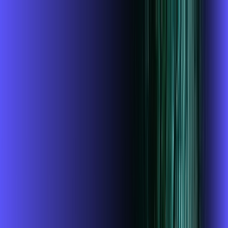
Você
Empresa
PR - JACAREZINHO
|
Área do cliente
Contratar pelo
WhatsApp
Chat On-line
Assine Internet Fibra Alares em
JACAREZINHO – Planos Imperdíveis,
Ultra Velocidade e Estabilidade
MELHOR OFERTA