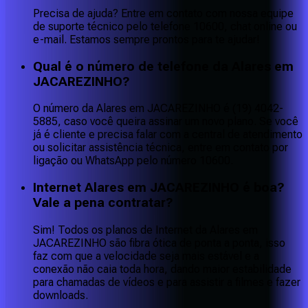
Precisa de ajuda? Entre em contato com nossa equipe
de suporte técnico pelo telefone 10600, chat online ou
e-mail. Estamos sempre prontos para te ajudar!
Qual é o número de telefone da Alares em
JACAREZINHO?
O número da Alares em JACAREZINHO é (19) 4042-
5885, caso você queira assinar um novo plano. Se você
já é cliente e precisa falar com a central de atendimento
ou solicitar assistência técnica, entre em contato por
ligação ou WhatsApp pelo número 10600.
Internet Alares em JACAREZINHO é boa?
Vale a pena contratar?
Sim! Todos os planos de Internet da Alares em
JACAREZINHO são fibra ótica de ponta a ponta, isso
faz com que a velocidade seja mais estável e a
conexão não caia toda hora, dando maior estabilidade
para chamadas de vídeos e para assistir a filmes e fazer
downloads.