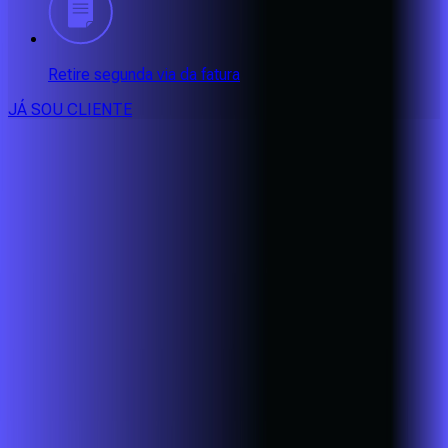
Retire segunda via da fatura
JÁ SOU CLIENTE
CONSULTE RÁPIDO AS
CIDADES
ATENDIDAS
Clique em sua cidade abaixo e confira as melhores ofertas de
internet fibra da
Alares
BA - EUNÁPOLIS
BA - PORTO SEGURO
BA - SANTA CRUZ
CABRÁLIA
CE - AQUIRAZ
CE - CAUCAIA
CE - EUSÉBIO
CE -
FORTALEZA
CE - MARACANAÚ
CE - PACATUBA
MG -
ALFENAS
MG - ALTEROSA
MG - BANDEIRA DO SUL
MG -
BOTELHOS
MG - CABO VERDE
MG - CALDAS
MG -
CAMBUQUIRA
MG - CAMPANHA
MG - CAMPESTRE
MG -
CONCEIÇÃO DO RIO VERDE
MG - DIVISA NOVA
MG - ELÓI
MENDES
MG - FAMA
MG - GUARANÉSIA
MG - GUAXUPÉ
MG -
IPUIÚNA
MG - ITAJUBÁ
MG - ITAMONTE
MG -