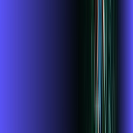
Assista filmes e séries em 4k sem interrupções