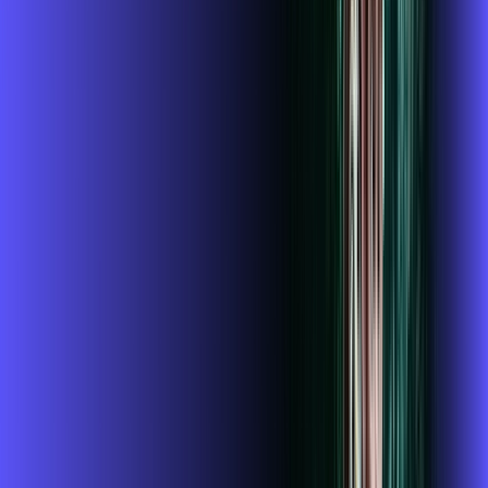
Wi-fi 6
McAfee
Assinaturas inclusas:
mcafee
wifi6
*Confira as condições dessa oferta +
de
R$ 124,99
/mês
por:
R$
119
,
99
/MÊS