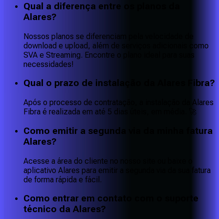
Qual a diferença entre os planos da
Alares?
Nossos planos se diferenciam pela velocidade de
download e upload, além de serviços adicionais como
SVA e Streaming. Encontre o plano ideal para suas
necessidades!
Qual o prazo de instalação da Alares Fibra?
Após o processo de contratação, a instalação da Alares
Fibra é realizada em até 5 dias úteis, em média. 🚀
Como emitir a segunda via da minha fatura
Alares?
Acesse a área do cliente no nosso site ou baixe o
aplicativo Alares para emitir a segunda via da sua fatura
de forma rápida e fácil.
Como entrar em contato com o suporte
técnico da Alares?