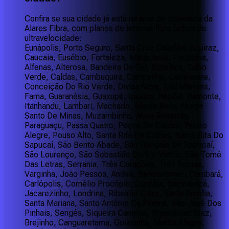
Confira se sua cidade já está na área de cobertura da
Alares Fibra, com planos de internet fibra óptica de
ultravelocidade:
Eunápolis, Porto Seguro, Santa Cruz Cabrália, Aquiraz,
Caucaia, Eusébio, Fortaleza, Maracanaú, Pacatuba,
Alfenas, Alterosa, Bandeira Do Sul, Botelhos, Cabo
Verde, Caldas, Cambuquira, Campanha, Campestre,
Conceição Do Rio Verde, Divisa Nova, Elói Mendes,
Fama, Guaranésia, Guaxupé, Ipuiúna, Itajubá, Itamonte,
Itanhandu, Lambari, Machado, Monte Belo, Monte
Santo De Minas, Muzambinho, Nova Resende,
Paraguaçu, Passa Quatro, Poços De Caldas, Pouso
Alegre, Pouso Alto, Santa Rita De Caldas, Santa Rita Do
Sapucaí, São Bento Abade, São Gonçalo Do Sapucaí,
São Lourenço, São Sebastião Do Rio Verde, São Tomé
Das Letras, Serrania, Três Corações, Três Pontas,
Varginha, João Pessoa, Andirá, Bandeirantes, Cambará,
Carlópolis, Cornélio Procópio, Curitiba, Itambaracá,
Jacarezinho, Londrina, Ribeirão Claro, Santa Amélia,
Santa Mariana, Santo Antônio Da Platina, São José Dos
Pinhais, Sengés, Siqueira Campos, Wenceslau Braz,
Brejinho, Canguaretama, Goianinha, Monte Alegre,