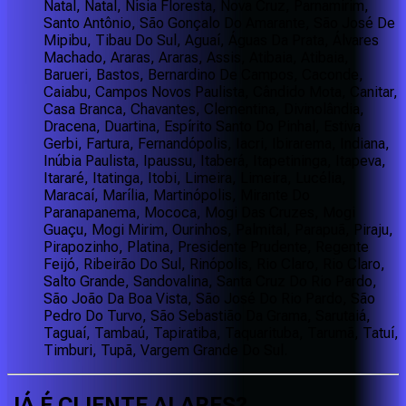
Natal, Natal, Nísia Floresta, Nova Cruz, Parnamirim,
Santo Antônio, São Gonçalo Do Amarante, São José De
Mipibu, Tibau Do Sul, Aguaí, Águas Da Prata, Álvares
Machado, Araras, Araras, Assis, Atibaia, Atibaia,
Barueri, Bastos, Bernardino De Campos, Caconde,
Caiabu, Campos Novos Paulista, Cândido Mota, Canitar,
Casa Branca, Chavantes, Clementina, Divinolândia,
Dracena, Duartina, Espírito Santo Do Pinhal, Estiva
Gerbi, Fartura, Fernandópolis, Iacri, Ibirarema, Indiana,
Inúbia Paulista, Ipaussu, Itaberá, Itapetininga, Itapeva,
Itararé, Itatinga, Itobi, Limeira, Limeira, Lucélia,
Maracaí, Marília, Martinópolis, Mirante Do
Paranapanema, Mococa, Mogi Das Cruzes, Mogi
Guaçu, Mogi Mirim, Ourinhos, Palmital, Parapuã, Piraju,
Pirapozinho, Platina, Presidente Prudente, Regente
Feijó, Ribeirão Do Sul, Rinópolis, Rio Claro, Rio Claro,
Salto Grande, Sandovalina, Santa Cruz Do Rio Pardo,
São João Da Boa Vista, São José Do Rio Pardo, São
Pedro Do Turvo, São Sebastião Da Grama, Sarutaiá,
Taguaí, Tambaú, Tapiratiba, Taquarituba, Tarumã, Tatuí,
Timburi, Tupã, Vargem Grande Do Sul.
JÁ É CLIENTE
ALARES
?