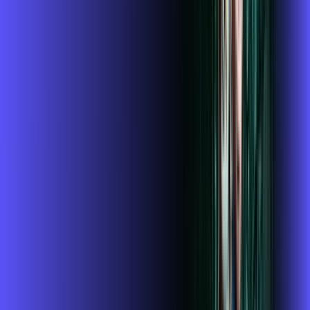
Contratar Agora
Contratar Agora
OS MELHORES APPS INCLUSOS NO
SEU
PLANO DE INTERNET
mcafee
wifi6
Assine Internet Fibra Alares em
JACAREZINHO
A internet da Alares em JACAREZINHO é muito rápida para
você navegar, assistir a vídeos, ver seus shows preferidos,
ouvir músicas e levar a sua experiência de jogo online a outro
nível. Clique em CONTRATAR AGORA, ou fale com um de
nossos consultores via WhatsApp, e mude de vez para a
Alares Internet Banda Larga.