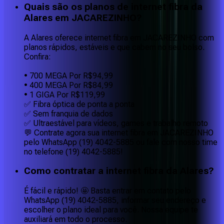
Quais são os planos de internet fibra da
Alares em JACAREZINHO?
A Alares oferece internet fibra em JACAREZINHO com
planos rápidos, estáveis e que cabem no seu bolso.
Confira:
• 700 MEGA Por R$94,99
• 400 MEGA Por R$84,99
• 1 GIGA Por R$119,99
✅ Fibra óptica de ponta a ponta
✅ Sem franquia de dados
✅ Ultraestável para vídeos, games e trabalho remoto
💬 Contrate agora sua internet fibra em JACAREZINHO
pelo WhatsApp (19) 4042-5885 ou fale com nosso time
no telefone (19) 4042-5885!
Como contratar a internet fibra da Alares?
É fácil e rápido! 🤩 Basta entrar em contato pelo
WhatsApp (19) 4042-5885, informar seu endereço e
escolher o plano ideal para você. Nossa equipe te
auxiliará em todo o processo.