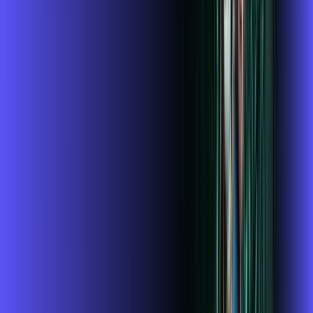
119
,
99
/MÊS
Contratar Agora
1 GIGA+DISNEY PADRÃO
Por:
R$
109
,
99
/MÊS
Contratar Agora
OS MELHORES APPS INCLUSOS NO
SEU
PLANO DE INTERNET