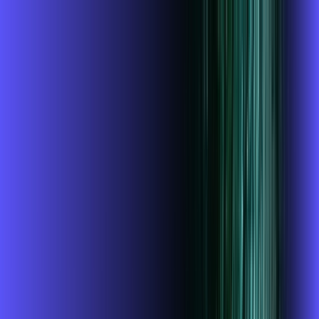
Você
Empresa
MG - Itanhandu
|
Área do cliente
Contratar pelo
WhatsApp
Chat On-line
Assine Internet Fibra Alares em
Itanhandu – Planos Imperdíveis, Ultra
Velocidade e Estabilidade
MELHOR OFERTA