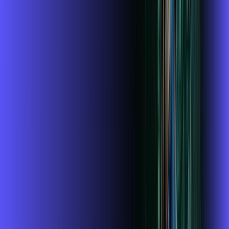
Globoplay
ubook go
conta outra vez
globoplay
Assine Internet Fibra Alares em
Itanhandu
A internet da Alares em Itanhandu é muito rápida para você
navegar, assistir a vídeos, ver seus shows preferidos, ouvir
músicas e levar a sua experiência de jogo online a outro nível.
Clique em CONTRATAR AGORA, ou fale com um de nossos
consultores via WhatsApp, e mude de vez para a Alares
Internet Banda Larga.