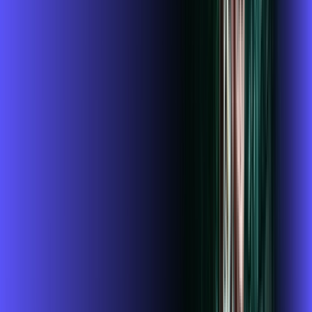
R$ 124,99
/mês
por:
R$
109
,
99
/MÊS
Contratar Agora
Contratar Agora
Consulte as ofertas
para o seu endereço!
CONSULTAR AGORA
CONFIRA OS COMBOS QUE
SELECIONAMOS PARA VOCÊ!
1GIGA+HBO+ALARES PLAY
Por:
R$