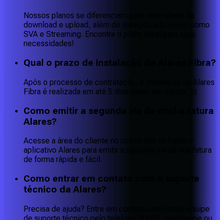
Nossos planos se diferenciam pela velocidade de
download e upload, além de serviços adicionais como
SVA e Streaming. Encontre o plano ideal para suas
necessidades!
Qual o prazo de instalação da Alares Fibra?
Após o processo de contratação, a instalação da Alares
Fibra é realizada em até 5 dias úteis, em média. 🚀
Como emitir a segunda via da minha fatura
Alares?
Acesse a área do cliente no nosso site ou baixe o
aplicativo Alares para emitir a segunda via da sua fatura
de forma rápida e fácil.
Como entrar em contato com o suporte
técnico da Alares?
Precisa de ajuda? Entre em contato com nossa equipe
de suporte técnico pelo telefone 10600, chat online ou