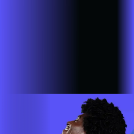
Sandovalina
SP - Santa Cruz do Rio Pardo
SP - São Bernardo
do Campo
SP - São João da Boa Vista
SP - São José do Rio
Pardo
SP - São Lourenço da Serra
SP - São Paulo
SP - São
Pedro do Turvo
SP - São Sebastião da Grama
SP - Sarapuí
SP -
Sarutaiá
SP - Sete Barras
SP - Sorocaba
SP - Taboão da
Serra
SP - Taguaí
SP - Tambaú
SP - Tapiratiba
SP -
Taquarituba
SP - Tarumã
SP - Tatuí
SP - Tupã
SP - Vargem
Grande do Sul
SP - Vinhedo
SP - Votorantim
ALARES INTERNET FIBRA
Estamos em mais de 100 cidades em 6 estados do Brasil,
com a missão de empoderar as pessoas para que possam ir
cada vez mais longe. A nossa ultra banda larga está presente
em mais de 500.000 lares e empresas em todo o país.