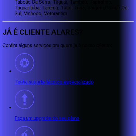
Taboão Da Serra, Taguaí, Tambaú, Tapiratiba,
Taquarituba, Tarumã, Tatuí, Tupã, Vargem Grande Do
Sul, Vinhedo, Votorantim.
JÁ É CLIENTE
ALARES
?
Confira alguns serviços pra quem ja é nosso cliente:
Tenha suporte técnico especializado
Faça um upgrade do seu plano