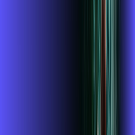
*Confira as condições dessa oferta +
de
R$ 114,99
/mês
por:
R$
99
,
99
/MÊS
Contratar Agora
Contratar Agora
400 MEGA
INTERNET + ALARES PLAY
Benefícios:
Instalação gratuita
O Melhor Wi-Fi do mercado
Assinaturas inclusas: