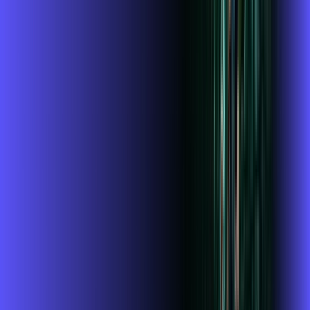
Assista filmes e séries em 4k sem interrupções