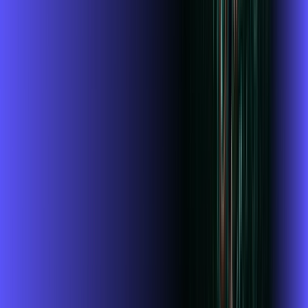
Wi-fi de alta performance para curtir e compartilhar à vontade