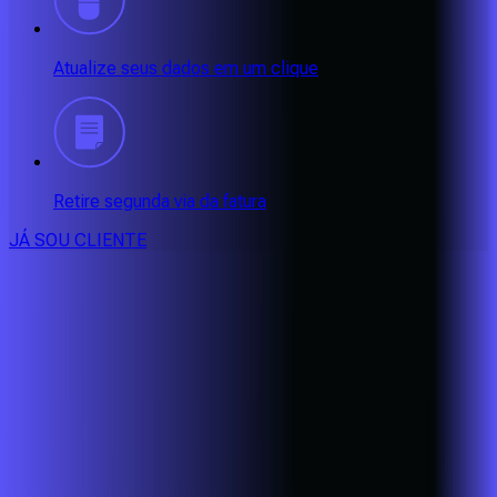
Atualize seus dados em um clique
Retire segunda via da fatura
JÁ SOU CLIENTE
CONSULTE RÁPIDO AS
CIDADES
ATENDIDAS
Clique em sua cidade abaixo e confira as melhores ofertas de
internet fibra da
Alares
BA - Eunápolis
BA - Porto Seguro
BA - Santa Cruz Cabrália
CE -
Aquiraz
CE - Caucaia
CE - Eusébio
CE - Fortaleza
CE -
Maracanaú
CE - Pacatuba
MG - Alfenas
MG - Alterosa
MG -
Areado
MG - Bandeira do Sul
MG - Bom Jesus da Penha
MG -