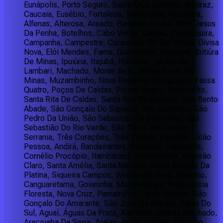
Eunápolis, Porto Seguro, Santa Cruz Cabrália, Aquiraz,
Caucaia, Eusébio, Fortaleza, Maracanaú, Pacatuba,
Alfenas, Alterosa, Areado, Bandeira Do Sul, Bom Jesus
Da Penha, Botelhos, Cabo Verde, Caldas, Cambuquira,
Campanha, Campestre, Conceição Do Rio Verde, Divisa
Nova, Elói Mendes, Fama, Guaranésia, Guaxupé, Ibitiúra
De Minas, Ipuiúna, Itajubá, Itamonte, Itanhandu,
Lambari, Machado, Monte Belo, Monte Santo De
Minas, Muzambinho, Nova Resende, Paraguaçu, Passa
Quatro, Poços De Caldas, Pouso Alegre, Pouso Alto,
Santa Rita De Caldas, Santa Rita Do Sapucaí, São Bento
Abade, São Gonçalo Do Sapucaí, São Lourenço, São
Pedro Da União, São Sebastião Da Bela Vista, São
Sebastião Do Rio Verde, São Tomé Das Letras,
Serrania, Três Corações, Três Pontas, Varginha, João
Pessoa, Andirá, Bandeirantes, Cambará, Carlópolis,
Cornélio Procópio, Itambaracá, Jacarezinho, Ribeirão
Claro, Santa Amélia, Santa Mariana, Santo Antônio Da
Platina, Siqueira Campos, Wenceslau Braz, Brejinho,
Canguaretama, Goianinha, Monte Alegre, Natal, Nísia
Floresta, Nova Cruz, Parnamirim, Santo Antônio, São
Gonçalo Do Amarante, São José De Mipibu, Tibau Do
Sul, Aguaí, Águas Da Prata, Alambari, Álvares Machado,
Araçoiaba Da Serra, Araras, Assis, Atibaia, Barra Do