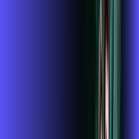
ubook go
conta outra
*Confira as condições dessa oferta +
de
R$ 104,99
/mês
por:
R$
89
,
99
/MÊS
Contratar Agora
Contratar Agora
800 MEGA