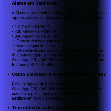
Alares em Itanhandu?
A Alares oferece internet fibra em Itanhandu com planos
rápidos, estáveis e que cabem no seu bolso. Confira:
• 1 GIGA Por R$99,99
• 400 MEGA Por R$89,99
• 800 MEGA Por R$109,99
✅ Fibra óptica de ponta a ponta
✅ Sem franquia de dados
✅ Ultraestável para vídeos, games e trabalho remoto
💬 Contrate agora sua internet fibra em Itanhandu pelo
WhatsApp (19) 4042-5885 ou fale com nosso time no
telefone (19) 4042-5885!
Como contratar a internet fibra da Alares?
É fácil e rápido! 🤩 Basta entrar em contato pelo
WhatsApp (19) 4042-5885, informar seu endereço e
escolher o plano ideal para você. Nossa equipe te
auxiliará em todo o processo.
Tem cobertura dos planos de internet