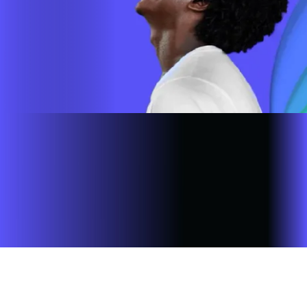
Site desenvolvido e publicado por PSP Intermediação De
Serviços LTDA I 17.082.481/0001-24. Parceiro autorizado
ALARES. Uso da marca regulamentado. Todos os direitos
reservados.