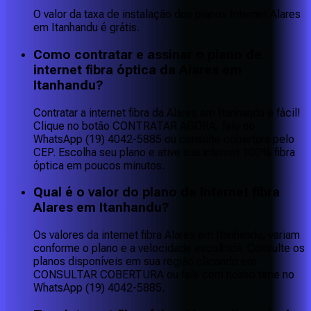
O valor da taxa de instalação dos planos Internet Alares
em Itanhandu é grátis.
Como contratar e assinar o plano de
internet fibra óptica da Alares em
Itanhandu?
Contratar a internet fibra da Alares em Itanhandu é fácil!
Clique no botão CONTRATAR AGORA, fale no
WhatsApp (19) 4042-5885 ou consulte cobertura pelo
CEP. Escolha seu plano e ative sua internet 100% fibra
óptica em poucos minutos.
Qual é o valor do plano de internet fibra
Alares em Itanhandu?
Os valores da internet fibra Alares em Itanhandu, variam
conforme o plano e a velocidade escolhida. Consulte os
planos disponíveis em sua região clicando em
CONSULTAR COBERTURA ou fale com nosso time no
WhatsApp (19) 4042-5885.