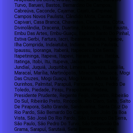
Turvo, Barueri, Bastos, Bernardino De Campos,
Cabreúva, Caconde, Cajamar, Cajati, Campinas,
Campos Novos Paulista, Cândido Mota, Canitar,
Capivari, Casa Branca, Chavantes, Clementina, Cotia,
Divinolândia, Dracena, Duartina, Eldorado, Elias Fausto,
Embu Das Artes, Embu-Guaçu, Espírito Santo Do Pinhal,
Estiva Gerbi, Fartura, Iacri, Ibirarema, Ibiúna, Iguape,
Ilha Comprida, Indaiatuba, Indiana, Inúbia Paulista,
Ipaussu, Iporanga, Itaberá, Itapecerica Da Serra,
Itapetininga, Itapeva, Itapevi, Itararé, Itariri, Itatiba,
Itatinga, Itobi, Itu, Itupeva, Jacupiranga, Jandira,
Jundiaí, Juquiá, Juquitiba, Limeira, Louveira, Lucélia,
Maracaí, Marília, Martinópolis, Miracatu, Mococa, Mogi
Das Cruzes, Mogi Guaçu, Mogi Mirim, Monte Mor,
Ourinhos, Palmital, Parapuã, Pariquera-Açu, Pedro De
Toledo, Piedade, Piraju, Pirapozinho, Platina,
Presidente Prudente, Regente Feijó, Registro, Ribeirão
Do Sul, Ribeirão Preto, Rinópolis, Rio Claro, Salto, Salto
De Pirapora, Salto Grande, Sandovalina, Santa Cruz Do
Rio Pardo, São Bernardo Do Campo, São João Da Boa
Vista, São José Do Rio Pardo, São Lourenço Da Serra,
São Paulo, São Pedro Do Turvo, São Sebastião Da
Grama, Sarapuí, Sarutaiá, Sete Barras, Sorocaba,