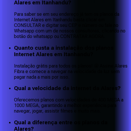
Alares em Itanhandu?
Para saber se em seu endereço já tem os planos da
Internet Alares em Itanhandu basta clicar em
CONSULTAR e digitar seu CEP e número ou fale no
Whatsapp com um de nossos consultores, clicando no
botão do whatsapp ou CONTRATAR AGORA.
Quanto custa a instalação dos planos
Internet Alares em Itanhandu?
Instalação grátis para todos os planos! 🤩 Assine Alares
Fibra e comece a navegar na velocidade da luz sem
pagar nada a mais por isso.
Qual a velocidade da internet da Alares?
Oferecemos planos com velocidades de 400 MEGA a
1000 MEGA, garantindo a melhor experiência para
navegar, jogar, assistir filmes e muito mais.
Qual a diferença entre os planos da
Alares?