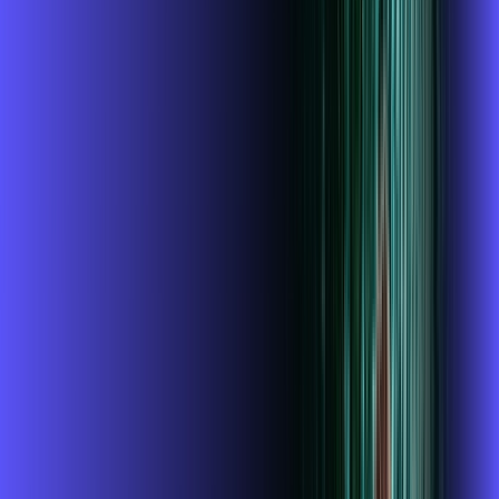
1 GIGA
INTERNET + GLOBOPLAY
Benefícios:
Instalação gratuita
O Melhor Wi-Fi do mercado
Assinaturas inclusas:
Globoplay
ubook go
conta outra