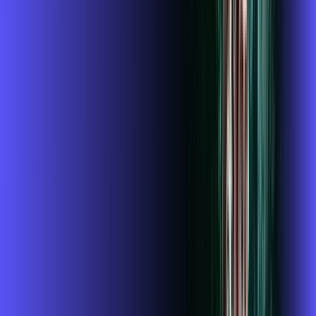
INTERNET + GLOBOPLAY
Benefícios:
Instalação gratuita
O Melhor Wi-Fi do mercado
Assinaturas inclusas:
globoplay
conta outra
ubook go
*Confira as condições dessa oferta +
de