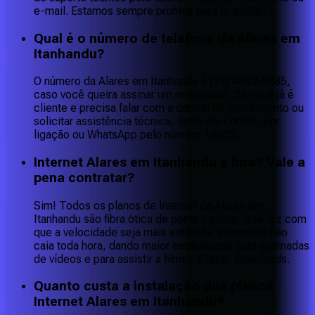
e-mail. Estamos sempre prontos para te ajudar!
Qual é o número de telefone da Alares em
Itanhandu?
O número da Alares em Itanhandu é (19) 4042-5885,
caso você queira assinar um novo plano. Se você já é
cliente e precisa falar com a central de atendimento ou
solicitar assistência técnica, entre em contato por
ligação ou WhatsApp pelo número 10600.
Internet Alares em Itanhandu é boa? Vale a
pena contratar?
Sim! Todos os planos de Internet da Alares em
Itanhandu são fibra ótica de ponta a ponta, isso faz com
que a velocidade seja mais estável e a conexão não
caia toda hora, dando maior estabilidade para chamadas
de vídeos e para assistir a filmes e fazer downloads.
Quanto custa a instalação dos planos
Internet Alares em Itanhandu?