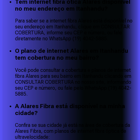
Tem internet fibra ótica Alares disponível
no meu endereço em Itanhandu?
Para saber se a internet fibra Alares está disponível no
seu endereço em Itanhandu, clique em CONSULTAR
COBERTURA, informe seu CEP e número, ou fale
diretamente no WhatsApp (19) 4042-5885.
O plano de internet Alares em Itanhandu
tem cobertura no meu bairro?
Você pode consultar a cobertura e planos de internet
fibra Alares para seu bairro em Itanhandu clicando em
CONSULTAR COBERTURA no nosso site, informando
seu CEP e número, ou fale pelo WhatsApp (19) 4042-
5885.
A Alares Fibra está disponível na minha
cidade?
Confira se sua cidade já está na área de cobertura da
Alares Fibra, com planos de internet fibra óptica de
ultravelocidade: