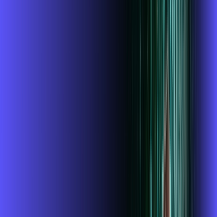
1 GIGA
INTERNET + GLOBOPLAY
Benefícios:
Instalação gratuita
O Melhor Wi-Fi do mercado
Assinaturas inclusas:
Globoplay
ubook go
conta outra