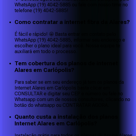
WhatsApp (19) 4042-5885 ou fale com nosso time no
telefone (19) 4042-5885!
Como contratar a internet fibra da Alares?
É fácil e rápido! 🤩 Basta entrar em contato pelo
WhatsApp (19) 4042-5885, informar seu endereço e
escolher o plano ideal para você. Nossa equipe te
auxiliará em todo o processo.
Tem cobertura dos planos de internet
Alares em Carlópolis?
Para saber se em seu endereço já tem os planos da
Internet Alares em Carlópolis basta clicar em
CONSULTAR e digitar seu CEP e número ou fale no
Whatsapp com um de nossos consultores, clicando no
botão do whatsapp ou CONTRATAR AGORA.
Quanto custa a instalação dos planos
Internet Alares em Carlópolis?
Instalação grátis para todos os planos! 🤩 Assine Alares