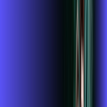
ubook go
conta outra
*Confira as condições dessa oferta +
de
R$ 104,99
/mês
por:
R$
89
,
99
/MÊS
Contratar Agora
Contratar Agora
800 MEGA