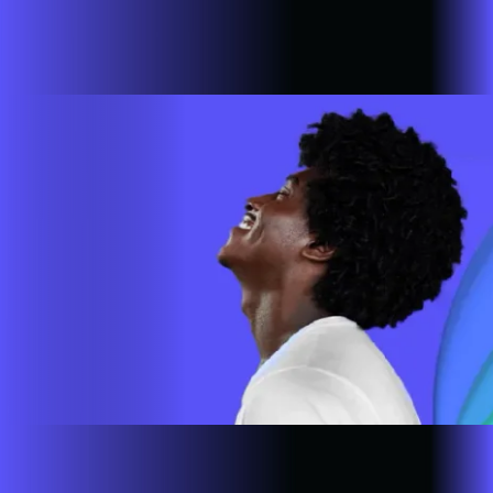
Estamos em mais de 100 cidades em 6 estados do Brasil,
com a missão de empoderar as pessoas para que possam ir
cada vez mais longe. A nossa ultra banda larga está presente
em mais de 500.000 lares e empresas em todo o país.