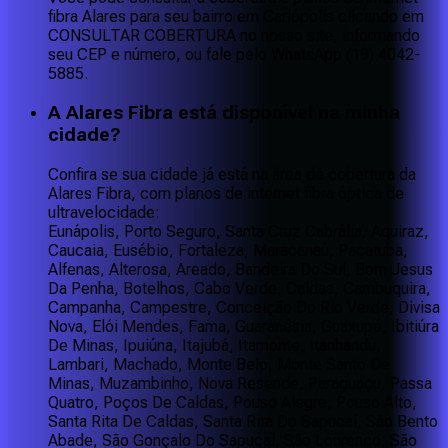
fibra Alares para seu bairro em Carlópolis clicando em
CONSULTAR COBERTURA no nosso site, informando
seu CEP e número, ou fale pelo WhatsApp (19) 4042-
5885.
A Alares Fibra está disponível na minha
cidade?
Confira se sua cidade já está na área de cobertura da
Alares Fibra, com planos de internet fibra óptica de
ultravelocidade:
Eunápolis, Porto Seguro, Santa Cruz Cabrália, Aquiraz,
Caucaia, Eusébio, Fortaleza, Maracanaú, Pacatuba,
Alfenas, Alterosa, Areado, Bandeira Do Sul, Bom Jesus
Da Penha, Botelhos, Cabo Verde, Caldas, Cambuquira,
Campanha, Campestre, Conceição Do Rio Verde, Divisa
Nova, Elói Mendes, Fama, Guaranésia, Guaxupé, Ibitiúra
De Minas, Ipuiúna, Itajubá, Itamonte, Itanhandu,
Lambari, Machado, Monte Belo, Monte Santo De
Minas, Muzambinho, Nova Resende, Paraguaçu, Passa
Quatro, Poços De Caldas, Pouso Alegre, Pouso Alto,
Santa Rita De Caldas, Santa Rita Do Sapucaí, São Bento
Abade, São Gonçalo Do Sapucaí, São Lourenço, São