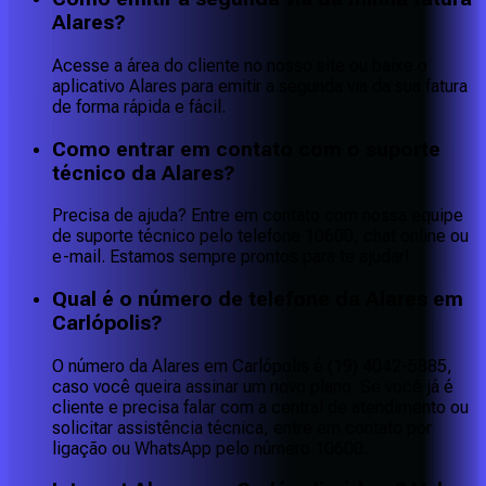
Alares?
Acesse a área do cliente no nosso site ou baixe o
aplicativo Alares para emitir a segunda via da sua fatura
de forma rápida e fácil.
Como entrar em contato com o suporte
técnico da Alares?
Precisa de ajuda? Entre em contato com nossa equipe
de suporte técnico pelo telefone 10600, chat online ou
e-mail. Estamos sempre prontos para te ajudar!
Qual é o número de telefone da Alares em
Carlópolis?
O número da Alares em Carlópolis é (19) 4042-5885,
caso você queira assinar um novo plano. Se você já é
cliente e precisa falar com a central de atendimento ou
solicitar assistência técnica, entre em contato por
ligação ou WhatsApp pelo número 10600.