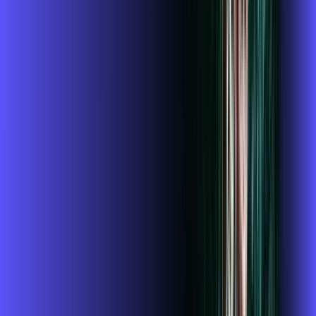
R$ 124,99
/mês
por:
R$
109
,
99
/MÊS
Contratar Agora
Contratar Agora
Consulte as ofertas
para o seu endereço!
CONSULTAR AGORA
CONFIRA OS COMBOS QUE
SELECIONAMOS PARA VOCÊ!
1 GIGA+GLOBOPLAY
Por:
R$