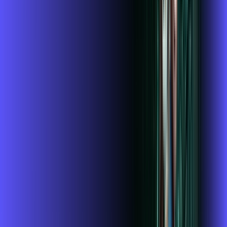
119
,
99
/MÊS
Contratar Agora
1GIGA+HBO+ALARES PLAY
Por:
R$
119
,
99
/MÊS
Contratar Agora
1 GIGA+DISNEY PADRÃO
Por:
R$
109