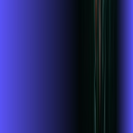
Wi-fi de alta performance para curtir e compartilhar à vontade