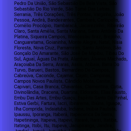
Pedro Da União, São Sebastião Da Bela Vista, São
Sebastião Do Rio Verde, São Tomé Das Letras,
Serrania, Três Corações, Três Pontas, Varginha, João
Pessoa, Andirá, Bandeirantes, Cambará, Carlópolis,
Cornélio Procópio, Itambaracá, Jacarezinho, Ribeirão
Claro, Santa Amélia, Santa Mariana, Santo Antônio Da
Platina, Siqueira Campos, Wenceslau Braz, Brejinho,
Canguaretama, Goianinha, Monte Alegre, Natal, Nísia
Floresta, Nova Cruz, Parnamirim, Santo Antônio, São
Gonçalo Do Amarante, São José De Mipibu, Tibau Do
Sul, Aguaí, Águas Da Prata, Alambari, Álvares Machado,
Araçoiaba Da Serra, Araras, Assis, Atibaia, Barra Do
Turvo, Barueri, Bastos, Bernardino De Campos,
Cabreúva, Caconde, Cajamar, Cajati, Campinas,
Campos Novos Paulista, Cândido Mota, Canitar,
Capivari, Casa Branca, Chavantes, Clementina, Cotia,
Divinolândia, Dracena, Duartina, Eldorado, Elias Fausto,
Embu Das Artes, Embu-Guaçu, Espírito Santo Do Pinhal,
Estiva Gerbi, Fartura, Iacri, Ibirarema, Ibiúna, Iguape,
Ilha Comprida, Indaiatuba, Indiana, Inúbia Paulista,
Ipaussu, Iporanga, Itaberá, Itapecerica Da Serra,
Itapetininga, Itapeva, Itapevi, Itararé, Itariri, Itatiba,
Itatinga, Itobi, Itu, Itupeva, Jacupiranga, Jandira,