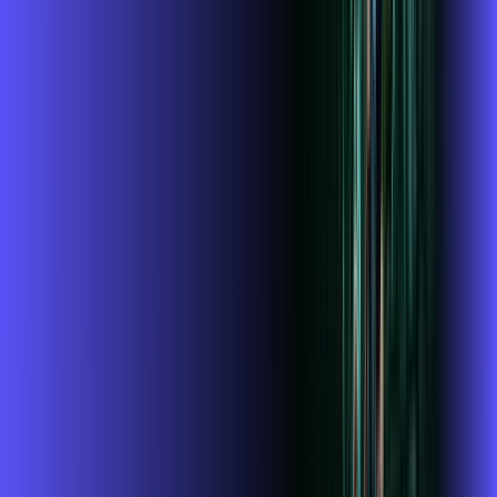
Assista filmes e séries em 4k sem interrupções