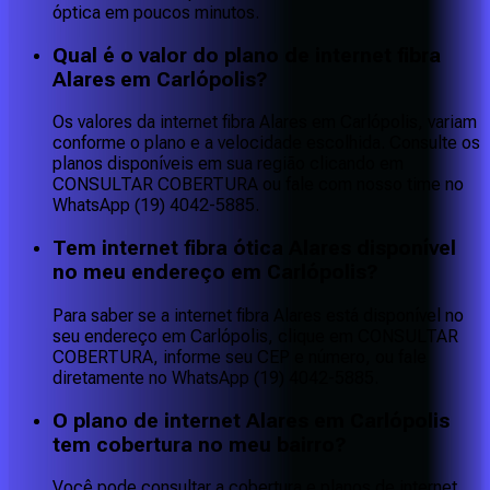
óptica em poucos minutos.
Qual é o valor do plano de internet fibra
Alares em Carlópolis?
Os valores da internet fibra Alares em Carlópolis, variam
conforme o plano e a velocidade escolhida. Consulte os
planos disponíveis em sua região clicando em
CONSULTAR COBERTURA ou fale com nosso time no
WhatsApp (19) 4042-5885.
Tem internet fibra ótica Alares disponível
no meu endereço em Carlópolis?
Para saber se a internet fibra Alares está disponível no
seu endereço em Carlópolis, clique em CONSULTAR
COBERTURA, informe seu CEP e número, ou fale
diretamente no WhatsApp (19) 4042-5885.
O plano de internet Alares em Carlópolis
tem cobertura no meu bairro?
Você pode consultar a cobertura e planos de internet