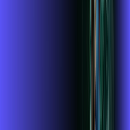
,
99
/MÊS
Contratar Agora
OS MELHORES APPS INCLUSOS NO
SEU
PLANO DE INTERNET
Globoplay
ubook go
conta outra vez
globoplay