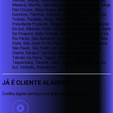
Jundiaí, Juquiá, Juquitiba, Limeira, Louveira, Lucélia,
Maracaí, Marília, Martinópolis, Miracatu, Mococa, Mogi
Das Cruzes, Mogi Guaçu, Mogi Mirim, Monte Mor,
Ourinhos, Palmital, Parapuã, Pariquera-Açu, Pedro De
Toledo, Piedade, Piraju, Pirapozinho, Platina,
Presidente Prudente, Regente Feijó, Registro, Ribeirão
Do Sul, Ribeirão Preto, Rinópolis, Rio Claro, Salto, Salto
De Pirapora, Salto Grande, Sandovalina, Santa Cruz Do
Rio Pardo, São Bernardo Do Campo, São João Da Boa
Vista, São José Do Rio Pardo, São Lourenço Da Serra,
São Paulo, São Pedro Do Turvo, São Sebastião Da
Grama, Sarapuí, Sarutaiá, Sete Barras, Sorocaba,
Taboão Da Serra, Taguaí, Tambaú, Tapiratiba,
Taquarituba, Tarumã, Tatuí, Tupã, Vargem Grande Do
Sul, Vinhedo, Votorantim.
JÁ É CLIENTE
ALARES
?
Confira alguns serviços pra quem ja é nosso cliente: