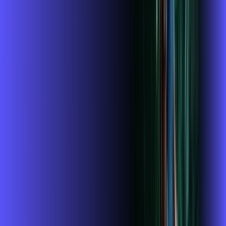
Assine Internet Fibra Alares em
Carlópolis
A internet da Alares em Carlópolis é muito rápida para você
navegar, assistir a vídeos, ver seus shows preferidos, ouvir
músicas e levar a sua experiência de jogo online a outro nível.
Clique em CONTRATAR AGORA, ou fale com um de nossos
consultores via WhatsApp, e mude de vez para a Alares
Internet Banda Larga.
FALAR COM CONSULTOR