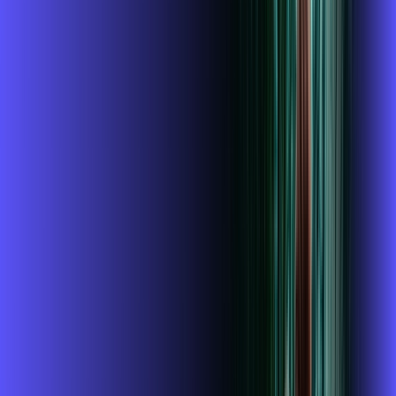
*Confira as condições dessa oferta +
de
R$ 114,99
/mês
por:
R$
99
,
99
/MÊS
Contratar Agora
Contratar Agora
400 MEGA
INTERNET + ALARES PLAY
Benefícios:
Instalação gratuita
O Melhor Wi-Fi do mercado
Assinaturas inclusas: