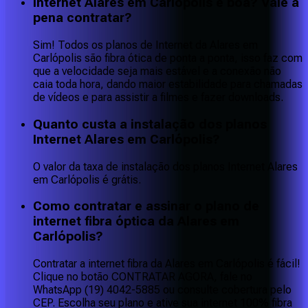
Internet Alares em Carlópolis é boa? Vale a
pena contratar?
Sim! Todos os planos de Internet da Alares em
Carlópolis são fibra ótica de ponta a ponta, isso faz com
que a velocidade seja mais estável e a conexão não
caia toda hora, dando maior estabilidade para chamadas
de vídeos e para assistir a filmes e fazer downloads.
Quanto custa a instalação dos planos
Internet Alares em Carlópolis?
O valor da taxa de instalação dos planos Internet Alares
em Carlópolis é grátis.
Como contratar e assinar o plano de
internet fibra óptica da Alares em
Carlópolis?
Contratar a internet fibra da Alares em Carlópolis é fácil!
Clique no botão CONTRATAR AGORA, fale no
WhatsApp (19) 4042-5885 ou consulte cobertura pelo
CEP. Escolha seu plano e ative sua internet 100% fibra