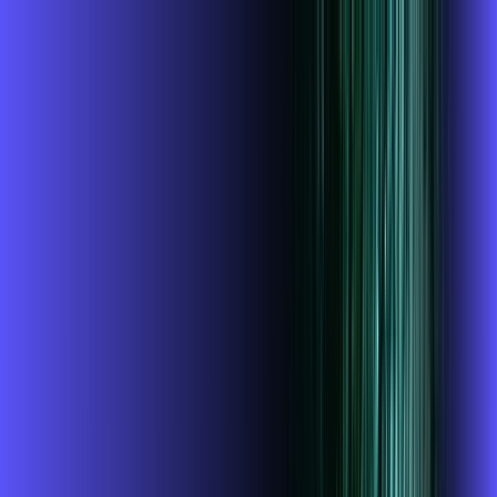
Você
Empresa
PR - Carlópolis
|
Área do cliente
Contratar pelo
WhatsApp
Chat On-line
Assine Internet Fibra Alares em
Carlópolis – Planos Imperdíveis, Ultra
Velocidade e Estabilidade
MELHOR OFERTA