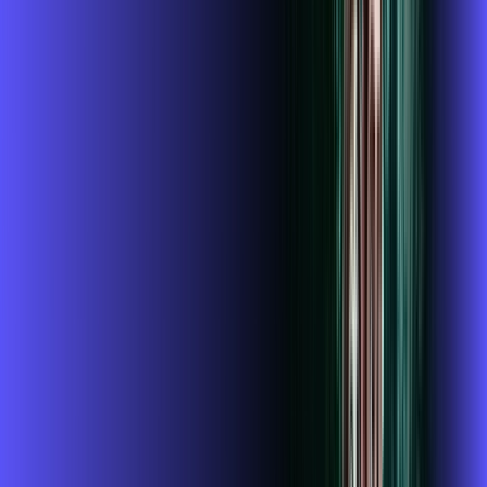
INTERNET + GLOBOPLAY
Benefícios:
Instalação gratuita
O Melhor Wi-Fi do mercado
Assinaturas inclusas:
globoplay
conta outra
ubook go
*Confira as condições dessa oferta +
de