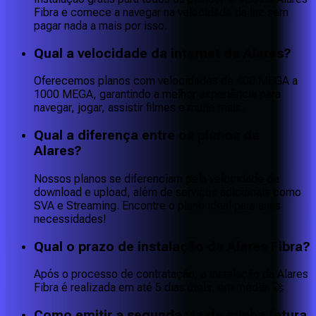
Fibra e comece a navegar na velocidade da luz sem
pagar nada a mais por isso.
Qual a velocidade da internet da Alares?
Oferecemos planos com velocidades de 400 MEGA a
1000 MEGA, garantindo a melhor experiência para
navegar, jogar, assistir filmes e muito mais.
Qual a diferença entre os planos da
Alares?
Nossos planos se diferenciam pela velocidade de
download e upload, além de serviços adicionais como
SVA e Streaming. Encontre o plano ideal para suas
necessidades!
Qual o prazo de instalação da Alares Fibra?
Após o processo de contratação, a instalação da Alares
Fibra é realizada em até 5 dias úteis, em média. 🚀
Como emitir a segunda via da minha fatura