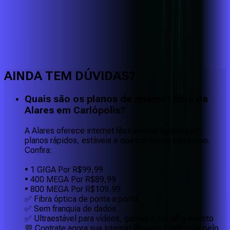
Faça downloads e uploads rápidos e sem quedas
AINDA TEM DÚVIDAS?
Quais são os planos de internet fibra da
Alares em Carlópolis?
A Alares oferece internet fibra em Carlópolis com
planos rápidos, estáveis e que cabem no seu bolso.
Confira:
• 1 GIGA Por R$99,99
• 400 MEGA Por R$89,99
• 800 MEGA Por R$109,99
✅ Fibra óptica de ponta a ponta
✅ Sem franquia de dados
✅ Ultraestável para vídeos, games e trabalho remoto
💬 Contrate agora sua internet fibra em Carlópolis pelo