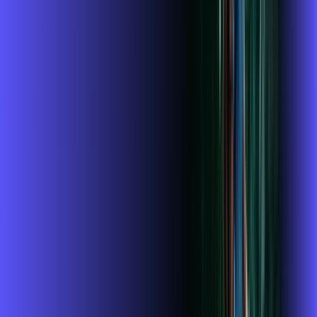
Assine Internet Fibra Alares em
Clementina
A internet da Alares em Clementina é muito rápida para você
navegar, assistir a vídeos, ver seus shows preferidos, ouvir
músicas e levar a sua experiência de jogo online a outro nível.
Clique em CONTRATAR AGORA, ou fale com um de nossos
consultores via WhatsApp, e mude de vez para a Alares
Internet Banda Larga.
FALAR COM CONSULTOR