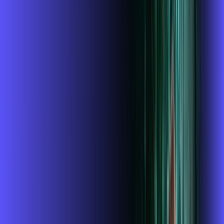
1 GIGA
INTERNET + GLOBOPLAY
Benefícios:
Instalação gratuita
O Melhor Wi-Fi do mercado
Assinaturas inclusas:
Globoplay
ubook go
conta outra