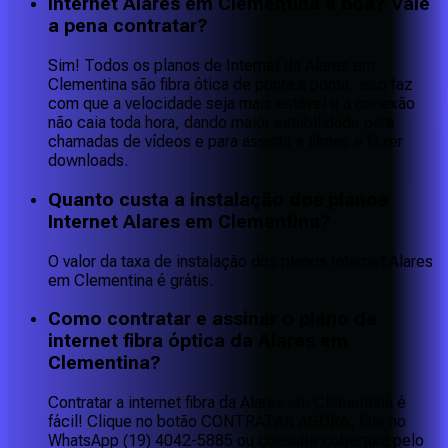
Internet Alares em Clementina é boa? Vale
a pena contratar?
Sim! Todos os planos de Internet da Alares em
Clementina são fibra ótica de ponta a ponta, isso faz
com que a velocidade seja mais estável e a conexão
não caia toda hora, dando maior estabilidade para
chamadas de vídeos e para assistir a filmes e fazer
downloads.
Quanto custa a instalação dos planos
Internet Alares em Clementina?
O valor da taxa de instalação dos planos Internet Alares
em Clementina é grátis.
Como contratar e assinar o plano de
internet fibra óptica da Alares em
Clementina?
Contratar a internet fibra da Alares em Clementina é
fácil! Clique no botão CONTRATAR AGORA, fale no
WhatsApp (19) 4042-5885 ou consulte cobertura pelo