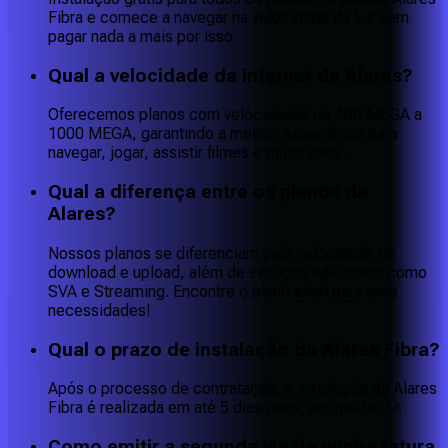
Fibra e comece a navegar na velocidade da luz sem
pagar nada a mais por isso.
Qual a velocidade da internet da Alares?
Oferecemos planos com velocidades de 400 MEGA a
1000 MEGA, garantindo a melhor experiência para
navegar, jogar, assistir filmes e muito mais.
Qual a diferença entre os planos da
Alares?
Nossos planos se diferenciam pela velocidade de
download e upload, além de serviços adicionais como
SVA e Streaming. Encontre o plano ideal para suas
necessidades!
Qual o prazo de instalação da Alares Fibra?
Após o processo de contratação, a instalação da Alares
Fibra é realizada em até 5 dias úteis, em média. 🚀
Como emitir a segunda via da minha fatura