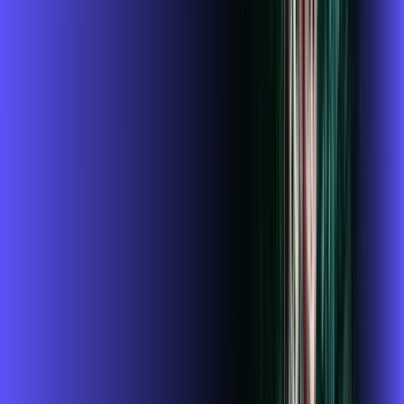
R$ 124,99
/mês
por:
R$
109
,
99
/MÊS
Contratar Agora
Contratar Agora
Consulte as ofertas
para o seu endereço!
CONSULTAR AGORA
CONFIRA OS COMBOS QUE
SELECIONAMOS PARA VOCÊ!
1 GIGA+GLOBOPLAY
Por:
R$