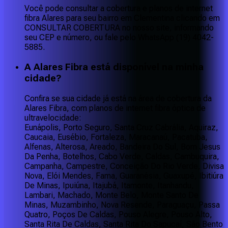
Você pode consultar a cobertura e planos de internet
fibra Alares para seu bairro em Clementina clicando em
CONSULTAR COBERTURA no nosso site, informando
seu CEP e número, ou fale pelo WhatsApp (19) 4042-
5885.
A Alares Fibra está disponível na minha
cidade?
Confira se sua cidade já está na área de cobertura da
Alares Fibra, com planos de internet fibra óptica de
ultravelocidade:
Eunápolis, Porto Seguro, Santa Cruz Cabrália, Aquiraz,
Caucaia, Eusébio, Fortaleza, Maracanaú, Pacatuba,
Alfenas, Alterosa, Areado, Bandeira Do Sul, Bom Jesus
Da Penha, Botelhos, Cabo Verde, Caldas, Cambuquira,
Campanha, Campestre, Conceição Do Rio Verde, Divisa
Nova, Elói Mendes, Fama, Guaranésia, Guaxupé, Ibitiúra
De Minas, Ipuiúna, Itajubá, Itamonte, Itanhandu,
Lambari, Machado, Monte Belo, Monte Santo De
Minas, Muzambinho, Nova Resende, Paraguaçu, Passa
Quatro, Poços De Caldas, Pouso Alegre, Pouso Alto,
Santa Rita De Caldas, Santa Rita Do Sapucaí, São Bento