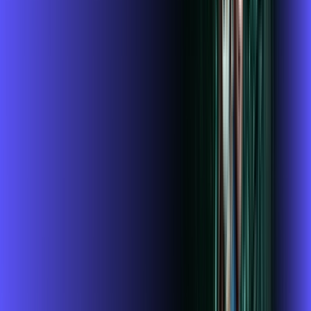
119
,
99
/MÊS
Contratar Agora
1GIGA+HBO+ALARES PLAY
Por:
R$
119
,
99
/MÊS
Contratar Agora
1 GIGA+DISNEY PADRÃO
Por:
R$
109