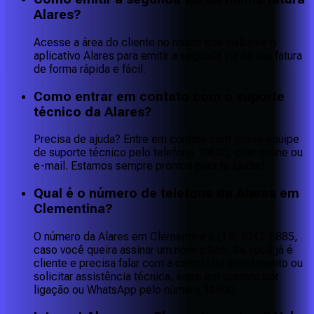
Alares?
Acesse a área do cliente no nosso site ou baixe o
aplicativo Alares para emitir a segunda via da sua fatura
de forma rápida e fácil.
Como entrar em contato com o suporte
técnico da Alares?
Precisa de ajuda? Entre em contato com nossa equipe
de suporte técnico pelo telefone 10600, chat online ou
e-mail. Estamos sempre prontos para te ajudar!
Qual é o número de telefone da Alares em
Clementina?
O número da Alares em Clementina é (19) 4042-5885,
caso você queira assinar um novo plano. Se você já é
cliente e precisa falar com a central de atendimento ou
solicitar assistência técnica, entre em contato por
ligação ou WhatsApp pelo número 10600.