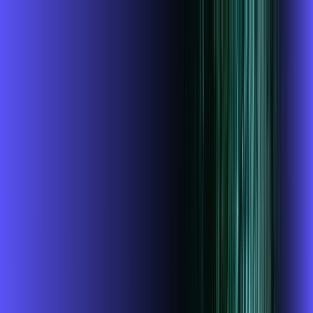
Você
Empresa
SP - Clementina
|
Área do cliente
Contratar pelo
WhatsApp
Chat On-line
Assine Internet Fibra Alares em
Clementina – Planos Imperdíveis,
Ultra Velocidade e Estabilidade
MELHOR OFERTA