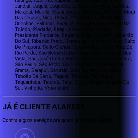
Itatinga, Itobi, Itu, Itupeva, Jacupiranga, Jandira,
Jundiaí, Juquiá, Juquitiba, Limeira, Louveira, Lucélia,
Maracaí, Marília, Martinópolis, Miracatu, Mococa, Mogi
Das Cruzes, Mogi Guaçu, Mogi Mirim, Monte Mor,
Ourinhos, Palmital, Parapuã, Pariquera-Açu, Pedro De
Toledo, Piedade, Piraju, Pirapozinho, Platina,
Presidente Prudente, Regente Feijó, Registro, Ribeirão
Do Sul, Ribeirão Preto, Rinópolis, Rio Claro, Salto, Salto
De Pirapora, Salto Grande, Sandovalina, Santa Cruz Do
Rio Pardo, São Bernardo Do Campo, São João Da Boa
Vista, São José Do Rio Pardo, São Lourenço Da Serra,
São Paulo, São Pedro Do Turvo, São Sebastião Da
Grama, Sarapuí, Sarutaiá, Sete Barras, Sorocaba,
Taboão Da Serra, Taguaí, Tambaú, Tapiratiba,
Taquarituba, Tarumã, Tatuí, Tupã, Vargem Grande Do
Sul, Vinhedo, Votorantim.
JÁ É CLIENTE
ALARES
?
Confira alguns serviços pra quem ja é nosso cliente: