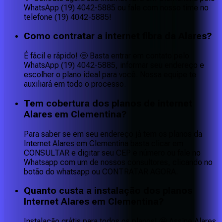
WhatsApp (19) 4042-5885 ou fale com nosso time no
telefone (19) 4042-5885!
Como contratar a internet fibra da Alares?
É fácil e rápido! 🤩 Basta entrar em contato pelo
WhatsApp (19) 4042-5885, informar seu endereço e
escolher o plano ideal para você. Nossa equipe te
auxiliará em todo o processo.
Tem cobertura dos planos de internet
Alares em Clementina?
Para saber se em seu endereço já tem os planos da
Internet Alares em Clementina basta clicar em
CONSULTAR e digitar seu CEP e número ou fale no
Whatsapp com um de nossos consultores, clicando no
botão do whatsapp ou CONTRATAR AGORA.
Quanto custa a instalação dos planos
Internet Alares em Clementina?
Instalação grátis para todos os planos! 🤩 Assine Alares