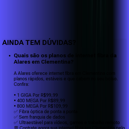
Faça downloads e uploads rápidos e sem quedas
AINDA TEM DÚVIDAS?
Quais são os planos de internet fibra da
Alares em Clementina?
A Alares oferece internet fibra em Clementina com
planos rápidos, estáveis e que cabem no seu bolso.
Confira:
• 1 GIGA Por R$99,99
• 400 MEGA Por R$89,99
• 800 MEGA Por R$109,99
✅ Fibra óptica de ponta a ponta
✅ Sem franquia de dados
✅ Ultraestável para vídeos, games e trabalho remoto
💬 Contrate agora sua internet fibra em Clementina pelo