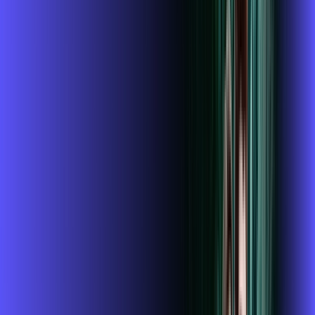
ubook go
conta outra
*Confira as condições dessa oferta +
de
R$ 104,99
/mês
por:
R$
89
,
99
/MÊS
Contratar Agora
Contratar Agora
800 MEGA