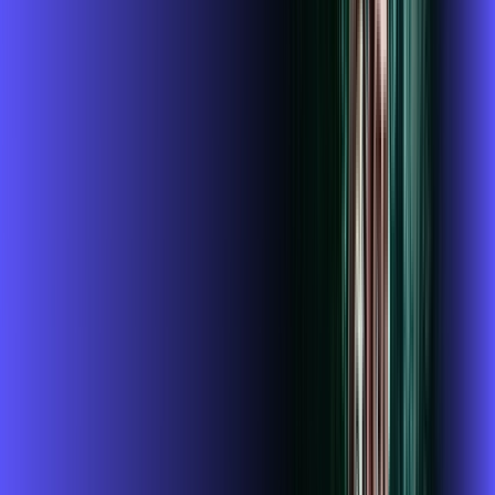
INTERNET + GLOBOPLAY
Benefícios:
Instalação gratuita
O Melhor Wi-Fi do mercado
Assinaturas inclusas:
globoplay
conta outra
ubook go
*Confira as condições dessa oferta +
de