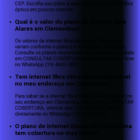
CEP. Escolha seu plano e ative sua internet 100% fibra
óptica em poucos minutos.
Qual é o valor do plano de internet fibra
Alares em Clementina?
Os valores da internet fibra Alares em Clementina,
variam conforme o plano e a velocidade escolhida.
Consulte os planos disponíveis em sua região clicando
em CONSULTAR COBERTURA ou fale com nosso time
no WhatsApp (19) 4042-5885.
Tem internet fibra ótica Alares disponível
no meu endereço em Clementina?
Para saber se a internet fibra Alares está disponível no
seu endereço em Clementina, clique em CONSULTAR
COBERTURA, informe seu CEP e número, ou fale
diretamente no WhatsApp (19) 4042-5885.
O plano de internet Alares em Clementina
tem cobertura no meu bairro?