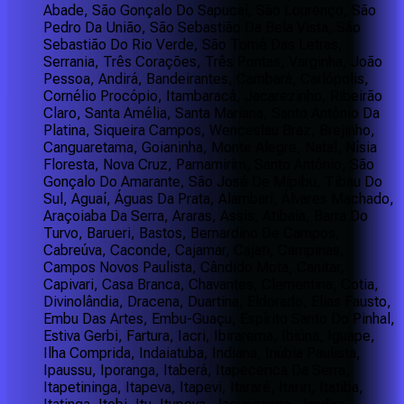
Abade, São Gonçalo Do Sapucaí, São Lourenço, São
Pedro Da União, São Sebastião Da Bela Vista, São
Sebastião Do Rio Verde, São Tomé Das Letras,
Serrania, Três Corações, Três Pontas, Varginha, João
Pessoa, Andirá, Bandeirantes, Cambará, Carlópolis,
Cornélio Procópio, Itambaracá, Jacarezinho, Ribeirão
Claro, Santa Amélia, Santa Mariana, Santo Antônio Da
Platina, Siqueira Campos, Wenceslau Braz, Brejinho,
Canguaretama, Goianinha, Monte Alegre, Natal, Nísia
Floresta, Nova Cruz, Parnamirim, Santo Antônio, São
Gonçalo Do Amarante, São José De Mipibu, Tibau Do
Sul, Aguaí, Águas Da Prata, Alambari, Álvares Machado,
Araçoiaba Da Serra, Araras, Assis, Atibaia, Barra Do
Turvo, Barueri, Bastos, Bernardino De Campos,
Cabreúva, Caconde, Cajamar, Cajati, Campinas,
Campos Novos Paulista, Cândido Mota, Canitar,
Capivari, Casa Branca, Chavantes, Clementina, Cotia,
Divinolândia, Dracena, Duartina, Eldorado, Elias Fausto,
Embu Das Artes, Embu-Guaçu, Espírito Santo Do Pinhal,
Estiva Gerbi, Fartura, Iacri, Ibirarema, Ibiúna, Iguape,
Ilha Comprida, Indaiatuba, Indiana, Inúbia Paulista,
Ipaussu, Iporanga, Itaberá, Itapecerica Da Serra,
Itapetininga, Itapeva, Itapevi, Itararé, Itariri, Itatiba,