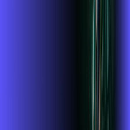
Assista filmes e séries em 4k sem interrupções