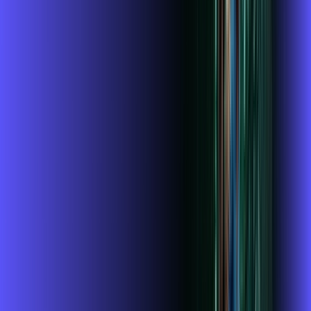
,
99
/MÊS
Contratar Agora
OS MELHORES APPS INCLUSOS NO
SEU
PLANO DE INTERNET
Globoplay
ubook go
conta outra vez
globoplay